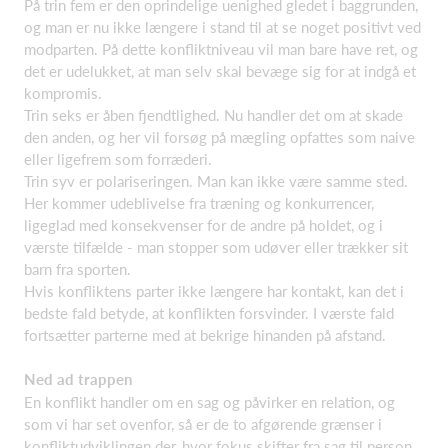
På trin fem er den oprindelige uenighed gledet i baggrunden,
og man er nu ikke længere i stand til at se noget positivt ved
modparten. På dette konfliktniveau vil man bare have ret, og
det er udelukket, at man selv skal bevæge sig for at indgå et
kompromis.
Trin seks er åben fjendtlighed. Nu handler det om at skade
den anden, og her vil forsøg på mægling opfattes som naive
eller ligefrem som forræderi.
Trin syv er polariseringen. Man kan ikke være samme sted.
Her kommer udeblivelse fra træning og konkurrencer,
ligeglad med konsekvenser for de andre på holdet, og i
værste tilfælde - man stopper som udøver eller trækker sit
barn fra sporten.
Hvis konfliktens parter ikke længere har kontakt, kan det i
bedste fald betyde, at konflikten forsvinder. I værste fald
fortsætter parterne med at bekrige hinanden på afstand.
Ned ad trappen
En konflikt handler om en sag og påvirker en relation, og
som vi har set ovenfor, så er de to afgørende grænser i
konfliktudviklingen der, hvor fokus skifter fra sag til person,