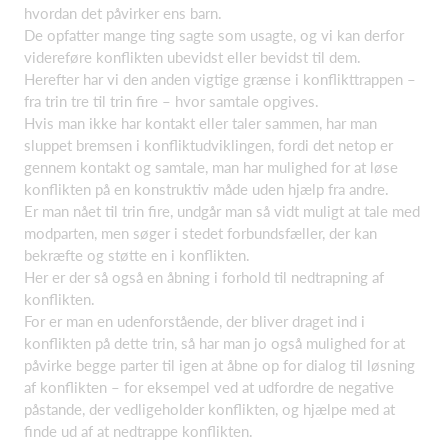
hvordan det påvirker ens barn.
De opfatter mange ting sagte som usagte, og vi kan derfor
videreføre konflikten ubevidst eller bevidst til dem.
Herefter har vi den anden vigtige grænse i konflikttrappen –
fra trin tre til trin fire – hvor samtale opgives.
Hvis man ikke har kontakt eller taler sammen, har man
sluppet bremsen i konfliktudviklingen, fordi det netop er
gennem kontakt og samtale, man har mulighed for at løse
konflikten på en konstruktiv måde uden hjælp fra andre.
Er man nået til trin fire, undgår man så vidt muligt at tale med
modparten, men søger i stedet forbundsfæller, der kan
bekræfte og støtte en i konflikten.
Her er der så også en åbning i forhold til nedtrapning af
konflikten.
For er man en udenforstående, der bliver draget ind i
konflikten på dette trin, så har man jo også mulighed for at
påvirke begge parter til igen at åbne op for dialog til løsning
af konflikten – for eksempel ved at udfordre de negative
påstande, der vedligeholder konflikten, og hjælpe med at
finde ud af at nedtrappe konflikten.