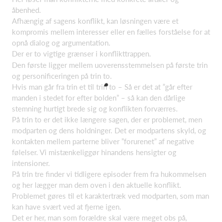
åbenhed.
Afhængig af sagens konflikt, kan løsningen være et
kompromis mellem interesser eller en fælles forståelse for at
opnå dialog og argumentation.
Der er to vigtige grænser i konflikttrappen.
Den første ligger mellem uoverensstemmelsen på første trin
og personificeringen på trin to.
Hvis man går fra trin et til trin to – Så er det at ”går efter
manden i stedet for efter bolden” – så kan den dårlige
stemning hurtigt brede sig og konflikten forværres.
På trin to er det ikke længere sagen, der er problemet, men
modparten og dens holdninger. Det er modpartens skyld, og
kontakten mellem parterne bliver ”forurenet” af negative
følelser. Vi mistænkeliggør hinandens hensigter og
intensioner.
På trin tre finder vi tidligere episoder frem fra hukommelsen
og her lægger man dem oven i den aktuelle konflikt.
Problemet gøres til et karaktertræk ved modparten, som man
kan have svært ved at fjerne igen.
Det er her, man som forældre skal være meget obs på,