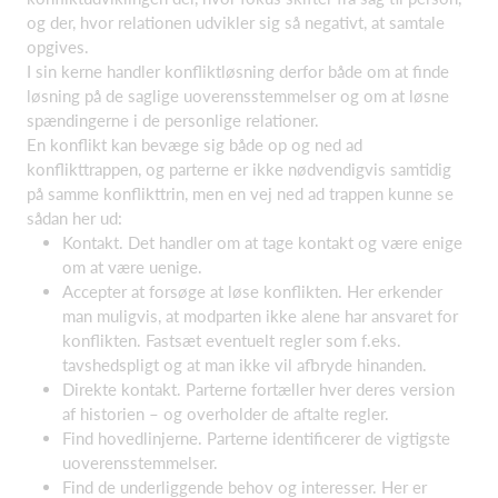
og der, hvor relationen udvikler sig så negativt, at samtale
opgives.
I sin kerne handler konfliktløsning derfor både om at finde
løsning på de saglige uoverensstemmelser og om at løsne
spændingerne i de personlige relationer.
En konflikt kan bevæge sig både op og ned ad
konflikttrappen, og parterne er ikke nødvendigvis samtidig
på samme konflikttrin, men en vej ned ad trappen kunne se
sådan her ud:
Kontakt. Det handler om at tage kontakt og være enige
om at være uenige.
Accepter at forsøge at løse konflikten. Her erkender
man muligvis, at modparten ikke alene har ansvaret for
konflikten. Fastsæt eventuelt regler som f.eks.
tavshedspligt og at man ikke vil afbryde hinanden.
Direkte kontakt. Parterne fortæller hver deres version
af historien – og overholder de aftalte regler.
Find hovedlinjerne. Parterne identificerer de vigtigste
uoverensstemmelser.
Find de underliggende behov og interesser. Her er