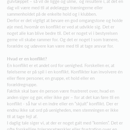
gulvtæppet – så̊ vil de ligge og ulme, og resultere i, at det en
dag vil være med til at ødelægge træningerne eller
sammenholdet på de enkelte hold og i klubben.
Derfor er det vigtigt at bevare en god omgangstone og holde
øje med, hvornår en konflikt er ved at udvikle sig. Det er
noget alle kan blive bedre til. Det er noget vi i bestyrelsen
gerne vil skabe rammer for. Og det er noget I som trænere,
forældre og udøvere kan være med til at tage ansvar for.
Hvad er en konflikt?
En konflikt er et andet ord for uenighed. Forskellen er, at
følelserne er på spil i en konflikt. Konflikter kan involvere én
eller flere personer, en gruppe, et hold eller en
forældregruppe.
Faktisk skal bare én person være frustreret over, hvad en
anden siger og gør, eller ikke gør – for at det kan føre til en
konflikt - så̊ har vi en indre eller en ”skjult” konflikt. Der er
endnu ikke sat ord på uenigheden, men stemningen er ikke
til at tage fejl af.
I daglig tale siger vi, at der er noget galt med ”kemien”. Det er
ofte forskellige tolerancetærskler eller frustration over en