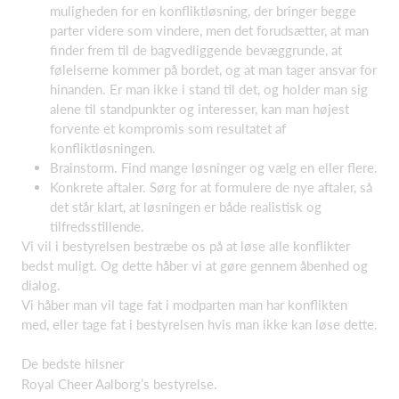
muligheden for en konfliktløsning, der bringer begge
parter videre som vindere, men det forudsætter, at man
finder frem til de bagvedliggende bevæggrunde, at
følelserne kommer på bordet, og at man tager ansvar for
hinanden. Er man ikke i stand til det, og holder man sig
alene til standpunkter og interesser, kan man højest
forvente et kompromis som resultatet af
konfliktløsningen.
Brainstorm. Find mange løsninger og vælg en eller flere.
Konkrete aftaler. Sørg for at formulere de nye aftaler, så
det står klart, at løsningen er både realistisk og
tilfredsstillende.
Vi vil i bestyrelsen bestræbe os på at løse alle konflikter
bedst muligt. Og dette håber vi at gøre gennem åbenhed og
dialog.
Vi håber man vil tage fat i modparten man har konflikten
med, eller tage fat i bestyrelsen hvis man ikke kan løse dette.
De bedste hilsner
Royal Cheer Aalborg’s bestyrelse.